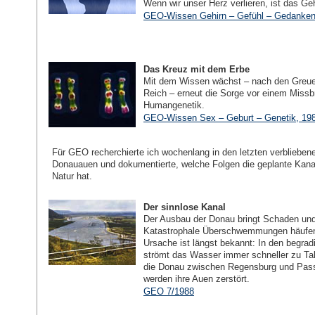
Wenn wir unser Herz verlieren, ist das Ge
GEO-Wissen Gehirn – Gefühl – Gedanken
Das Kreuz mit dem Erbe
Mit dem Wissen wächst – nach den Greuel
Reich – erneut die Sorge vor einem Missb
Humangenetik.
GEO-Wissen Sex – Geburt – Genetik, 19
Für GEO recherchierte ich wochenlang in den letzten verbliebe
Donauauen und dokumentierte, welche Folgen die geplante Kanali
Natur hat.
Der sinnlose Kanal
Der Ausbau der Donau bringt Schaden un
Katastrophale Überschwemmungen häufen
Ursache ist längst bekannt: In den begrad
strömt das Wasser immer schneller zu Tal
die Donau zwischen Regensburg und Passa
werden ihre Auen zerstört.
GEO 7/1988