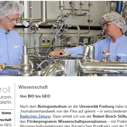
Wissenschaft
Von BIO bis GEO
Nach dem
Biologiestudium
an der
Universität Freiburg
habe i
Journalistenhandwerk von der Pike auf gelernt – in verschiedene
Home
Badischen Zeitung
. Dann erhielt ich von der
Robert Bosch Stift
nschaft
das
Förderprogramm Wissenschaftsjournalismus
– mit Prakt
bis GEO
Wissenschaftsredaktionen des Bayerischen Rundfunks und der 