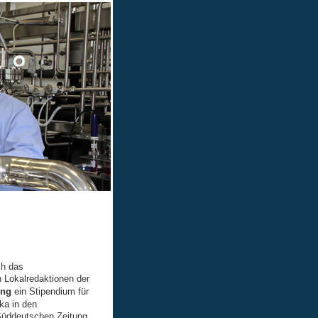
ch das
n Lokalredaktionen der
ung
ein Stipendium für
ika in den
Süddeutschen Zeitung.