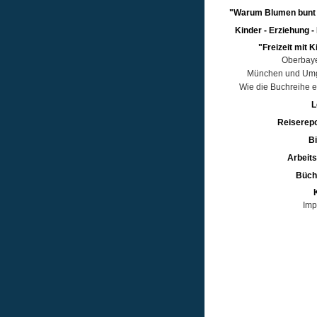
"Warum Blumen bunt s
Kinder - Erziehung -
"Freizeit mit 
Oberbay
München und Um
Wie die Buchreihe e
L
Reiserep
Bi
Arbeit
Büch
Imp