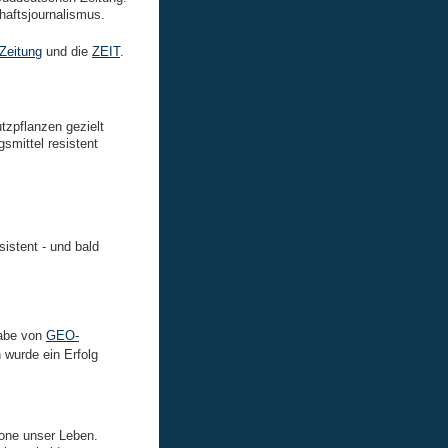
aftsjournalismus.
Zeitung
und die
ZEIT
.
tzpflanzen gezielt
smittel resistent
istent - und bald
gabe von
GEO-
wurde ein Erfolg
one unser Leben.