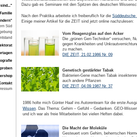
Dazu gab es Seminare mit den Spitzen des deutschen Wissensch
ind..."
 Familie
Nach den Praktika arbeitete ich freiberuflich für die
Süddeutsche 
Kindern"
Einige meiner Artikel für die ZEIT sind jetzt online nachzulesen:
ern Süd
gebung
Vom Reagenzglas auf den Acker
ntstand
Die „grünen Gen-Techniker“ versuchen, Nu
gegen Krankheiten und Unkrautvernichtung
ektorat
zu machen.
ortagen
DIE ZEIT, 21.02.1986 Nr. 09
ografie
sproben
Genetisch gestärkter Tabak
Bakterien-Gene machen Tabak insektenres
ershop
auch andere Pflanzen
Kontakt
DIE ZEIT, 04.09.1987 Nr. 37
ressum
1986 holte mich Günter Haaf ins Autorenteam für die erste Aus
Wissen
. Das Thema: Gehirn – Gefühl – Gedanken. GEO-Wissen 
und ich war als freie Mitarbeiterin bei vielen Heften dabei.
Die Macht der Moleküle
Gesteuert vom Gehirn, beherrschen Horm