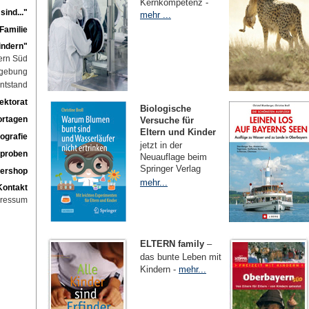
Kernkompetenz -
ind..."
mehr ...
 Familie
Kindern"
ern Süd
gebung
ntstand
ektorat
Biologische
ortagen
Versuche für
Eltern und Kinder
ografie
jetzt in der
sproben
Neuauflage beim
Springer Verlag
ershop
mehr...
Kontakt
ressum
ELTERN family
–
das bunte Leben mit
Kindern -
mehr...