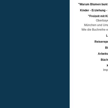
"Warum Blumen bunt s
Kinder - Erziehung -
"Freizeit mit 
Oberbay
München und Um
Wie die Buchreihe e
L
Reiserep
Bi
Arbeit
Büch
Imp